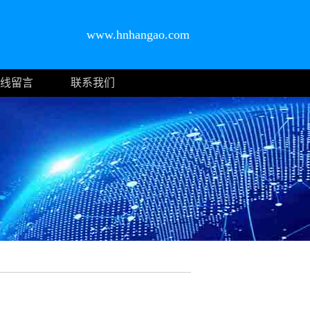
www.hnhangao.com
线留言
联系我们