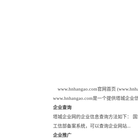
www.hnhangao.com官网首页 (www.hnhan
www.hnhangao.com是一个提
企业查询
塔城企业网的企业信息查询方法如下： 
工信部备案系统，可以查询企业网站...
企业推广